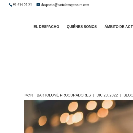
91 634 07 25
despacho@bartolomeprocura.com
EL DESPACHO
QUIÉNES SOMOS
ÁMBITO DE AC
POR
|
|
BARTOLOMÉ PROCURADORES
DIC 23, 2022
BLO