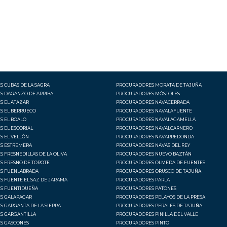
 CUBAS DE LA SAGRA
PROCURADORES MORATA DE TAJUÑA
S DAGANZO DE ARRIBA
PROCURADORES MÓSTOLES
S EL ATAZAR
PROCURADORES NAVACERRADA
S EL BERRUECO
PROCURADORES NAVALAFUENTE
S EL BOALO
PROCURADORES NAVALAGAMELLA
 EL ESCORIAL
PROCURADORES NAVALCARNERO
S EL VELLÓN
PROCURADORES NAVARREDONDA
S ESTREMERA
PROCURADORES NAVAS DEL REY
 FRESNEDILLAS DE LA OLIVA
PROCURADORES NUEVO BAZTÁN
S FRESNO DE TOROTE
PROCURADORES OLMEDA DE FUENTES
S FUENLABRADA
PROCURADORES ORUSCO DE TAJUÑA
 FUENTE EL SAZ DE JARAMA
PROCURADORES PARLA
S FUENTIDUEÑA
PROCURADORES PATONES
S GALAPAGAR
PROCURADORES PELAYOS DE LA PRESA
 GARGANTA DE LA SIERRA
PROCURADORES PERALES DE TAJUÑA
S GARGANTILLA
PROCURADORES PINILLA DEL VALLE
S GASCONES
PROCURADORES PINTO