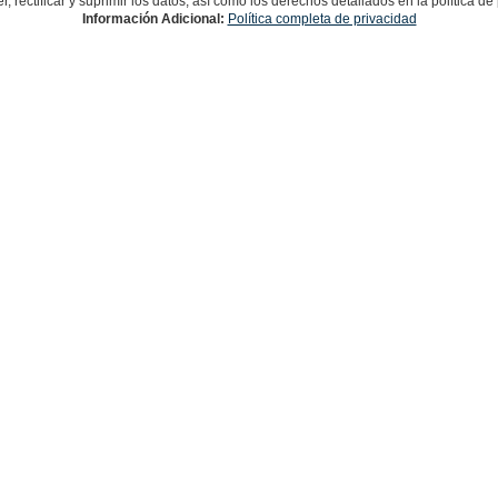
, rectificar y suprimir los datos, así como los derechos detallados en la política d
Información Adicional:
Política completa de privacidad