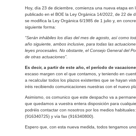
Hoy, día 23 de diciembre, comienza una nueva etapa en l
publicado en el BOE la Ley Orgánica 14/2022, de 22 de di
se modifica la Ley Orgánica 6/1985 de 1 julio y, en concr
siguiente forma:
“Serán inhábiles los días del mes de agosto, así como tod
año siguiente, ambos inclusive, para todas las actuacione
leyes procesales. No obstante, el Consejo General del Pod
de otras actuaciones”.
Es decir, a partir de este año, el período de vacacio
escaso margen con el que contamos, y teniendo en cuen
a recalcular todos los plazos existentes que se hayan vis
iréis recibiendo comunicaciones nuestras con el nuevo p
Asimismo, os comunico que este despacho va a permanecer 
que quedamos a vuestra entera disposición para cualquie
podréis contactar con nosotros por los medios habituale
(916340725) y vía fax (916340800).
Espero que, con esta nueva medida, todos tengamos unos dí