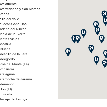
valafuente
varredonda y San Mamés
tones
illa del Valle
ñuécar-Gandullas
ádena del Rincón
ebla de la Sierra
entes Viejas
scafría
dueña
bledillo de la Jara
bregordo
rna del Monte (La)
mosierra
rrelaguna
rremocha de Jarama
ldemanco
llón (El)
nturada
llavieja del Lozoya