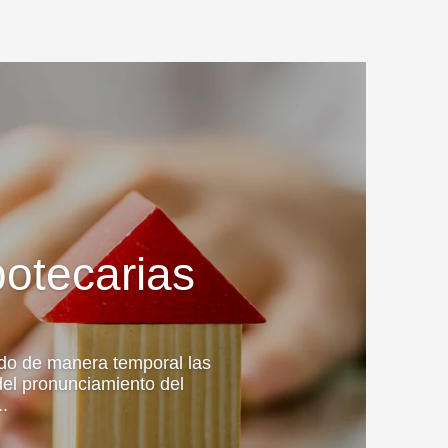
potecarias
do de manera temporal las
del pronunciamiento del
.