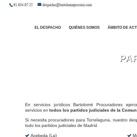
91 634 07 25
despacho@bartolomeprocura.com
EL DESPACHO
QUIÉNES SOMOS
ÁMBITO DE AC
PA
En servicios jurídicos Bartolomé Procuradores eje
servicios en
todos los partidos judiciales de la Comun
Si necesita procuradores para Torrelaguna, nuestro des
todo los partidos judiciales de Madrid.
Acebeda (La)
Mo