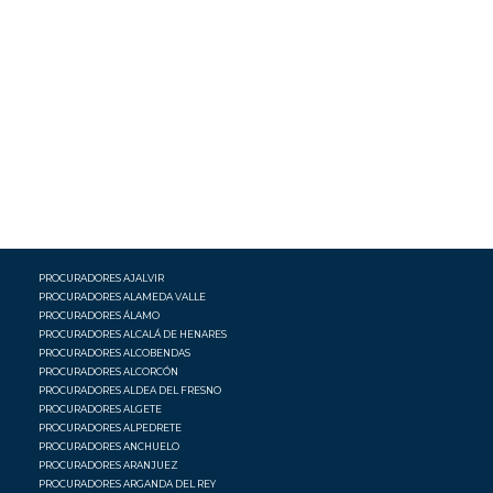
PROCURADORES AJALVIR
PROCURADORES ALAMEDA VALLE
PROCURADORES ÁLAMO
PROCURADORES ALCALÁ DE HENARES
PROCURADORES ALCOBENDAS
PROCURADORES ALCORCÓN
PROCURADORES ALDEA DEL FRESNO
PROCURADORES ALGETE
PROCURADORES ALPEDRETE
PROCURADORES ANCHUELO
PROCURADORES ARANJUEZ
PROCURADORES ARGANDA DEL REY